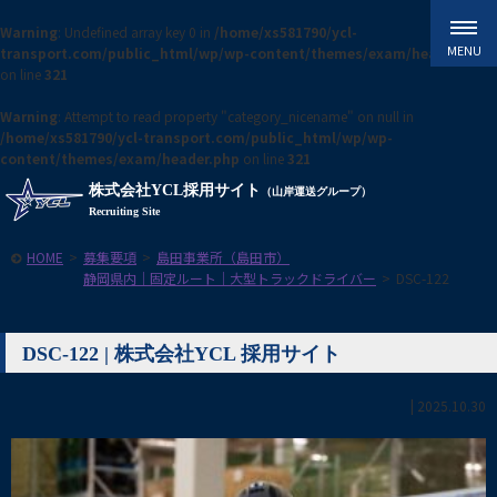
Warning
: Undefined array key 0 in
/home/xs581790/ycl-
transport.com/public_html/wp/wp-content/themes/exam/header.php
on line
321
Warning
: Attempt to read property "category_nicename" on null in
/home/xs581790/ycl-transport.com/public_html/wp/wp-
content/themes/exam/header.php
on line
321
株式会社YCL採用サイト
（山岸運送グループ）
Recruiting Site
HOME
>
募集要項
>
島田事業所（島田市）
静岡県内｜固定ルート｜大型トラックドライバー
>
DSC-122
DSC-122 | 株式会社YCL 採用サイト
|
2025.10.30