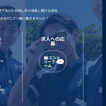
下No1を目指し
日々成長し続ける会社、
会社YCLで一緒に働きませんか？
お
求人への応
せ
募
-
エント
リーフォ
ーム
受
00