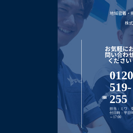
地域密着・県
株式
お気軽に
問い合わ
ください
0120
519-
255
担当：ミワ
付日時：平日9:
～17:00