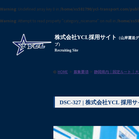
Warning
: Undefined array key 0 in
/home/xs581790/ycl-transport.com/pub
Warning
: Attempt to read property "category_nicename" on null in
/home/xs58
株式会社YCL採用サイト
（山岸運送
プ）
Recruiting Site
HOME
>
募集要項
>
静岡県内｜固定ルート｜大
DSC-327 | 株式会社YCL 採用