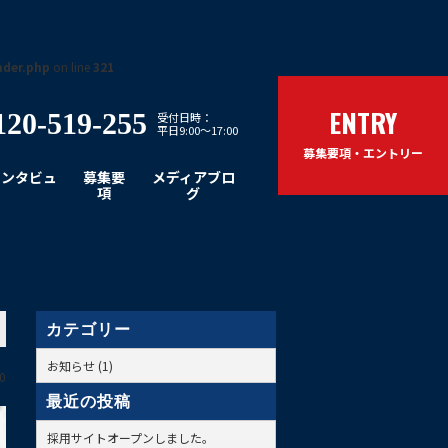
ader.php
on line
321
ENTRY
120-519-255
受付日時：
平日9:00～17:00
募集要項・エントリー
インタビュ
募集要
メディアブロ
ー
項
グ
カテゴリー
お知らせ (1)
0
最近の投稿
採用サイトオープンしました。