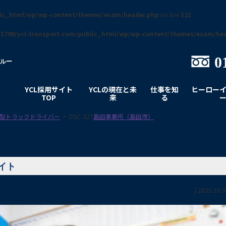
lic_html/wp/wp-content/themes/exam/header.php
on line
321
1790/ycl-transport.com/public_html/wp/wp-content/themes/exam/he
0
グルー
YCL採用サイト
YCLの現在と未
仕事を知
ヒーロー
TOP
来
る
型トラックドライバー
>
DSC-327
島田事業所（島田市）
サイト
|
2025.10.3