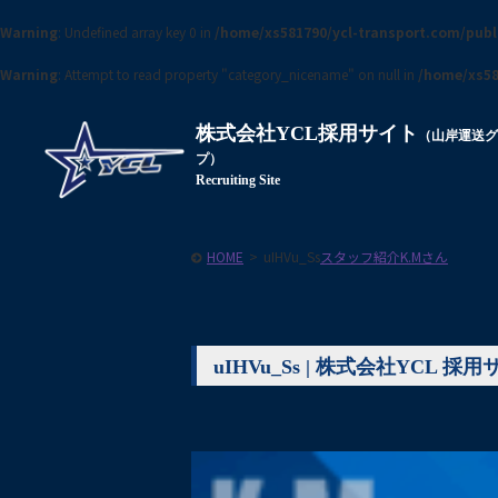
Warning
: Undefined array key 0 in
/home/xs581790/ycl-transport.com/pub
Warning
: Attempt to read property "category_nicename" on null in
/home/xs58
株式会社YCL採用サイト
（山岸運送
プ）
Recruiting Site
HOME
>
uIHVu_Ss
スタッフ紹介
K.Mさん
uIHVu_Ss | 株式会社YCL 採