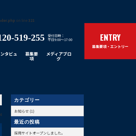
ader.php
on line
321
ENTRY
120-519-255
受付日時：
平日9:00～17:00
募集要項・エントリー
インタビュ
募集要
メディアブロ
ー
項
グ
カテゴリー
お知らせ (1)
4
最近の投稿
採用サイトオープンしました。