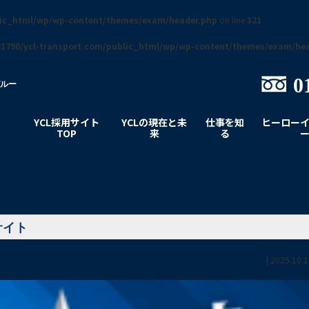
lic_html/wp/wp-content/themes/exam/header.php
on line
321
1790/ycl-transport.com/public_html/wp/wp-content/themes/exam/he
0
グルー
YCL採用サイト
YCLの現在と未
仕事を知
ヒーロー
TOP
来
る
用サイト
|
2025.10.1