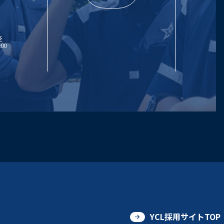
受
00
YCL採用サイトTOP