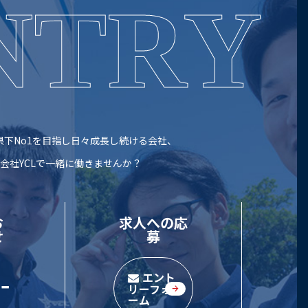
NTRY
下No1を目指し
日々成長し続ける会社、
会社YCLで一緒に働きませんか？
お
求人への応
せ
募
-
エント
リーフォ
ーム