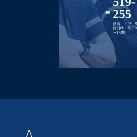
519-
255
担当：ミワ
付日時：平日9:
～17:00